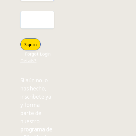
Password
Sign in
Forgot Login
Details?
Si aún no lo
has hecho,
inscribete ya
y forma
parte de
nuestro
programa de